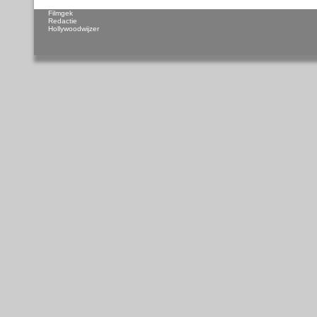
Filmgek
Redactie
Hollywoodwijzer