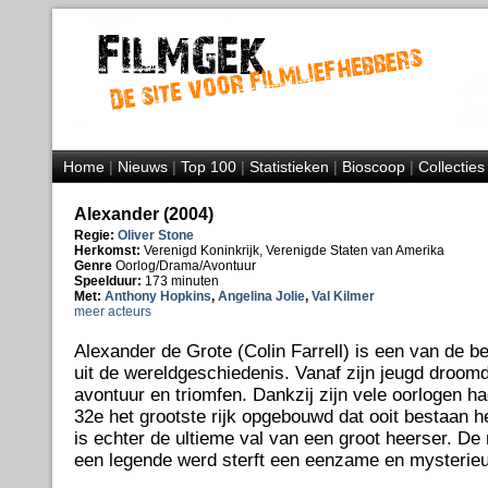
Home
|
Nieuws
|
Top 100
|
Statistieken
|
Bioscoop
|
Collecties
Alexander (2004)
Regie:
Oliver Stone
Herkomst:
Verenigd Koninkrijk, Verenigde Staten van Amerika
Genre
Oorlog/Drama/Avontuur
Speelduur:
173 minuten
Met:
Anthony Hopkins
,
Angelina Jolie
,
Val Kilmer
meer acteurs
Alexander de Grote (Colin Farrell) is een van de b
uit de wereldgeschiedenis. Vanaf zijn jeugd droomd
avontuur en triomfen. Dankzij zijn vele oorlogen ha
32e het grootste rijk opgebouwd dat ooit bestaan h
is echter de ultieme val van een groot heerser. De 
een legende werd sterft een eenzame en mysterie