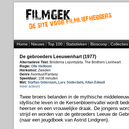
Home
|
Nieuws
|
Top 100
|
Statistieken
|
Bioscoop
|
Collecties
De gebroeders Leeuwenhart (1977)
Alternatieve Titel:
Bröderna Lejonhjärta. The Brothers Lionheart.
Regie:
Olle Hellbom
Herkomst:
Zweden
Genre
Avontuur/Fantasy
Speelduur:
108 minuten
Met:
Staffan Götestam
,
Lars Söderdahl
,
Allan Edwall
meer acteurs
Twee broers belanden in de mythische middeleeuw
idyllische leven in de Kersenbloemvallei wordt be
heerser en een vrouwelijke draak. De jongens wor
strijd en worden van de gebroeders Leeuw de Geb
(naar een jeugdboek van Astrid Lindgren).