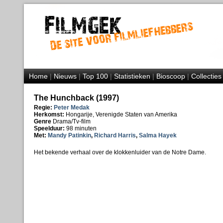
Home
|
Nieuws
|
Top 100
|
Statistieken
|
Bioscoop
|
Collecties
The Hunchback (1997)
Regie:
Peter Medak
Herkomst:
Hongarije, Verenigde Staten van Amerika
Genre
Drama/Tv-film
Speelduur:
98 minuten
Met:
Mandy Patinkin
,
Richard Harris
,
Salma Hayek
Het bekende verhaal over de klokkenluider van de Notre Dame.