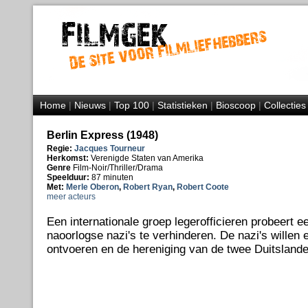
Home
|
Nieuws
|
Top 100
|
Statistieken
|
Bioscoop
|
Collecties
Berlin Express (1948)
Regie:
Jacques Tourneur
Herkomst:
Verenigde Staten van Amerika
Genre
Film-Noir/Thriller/Drama
Speelduur:
87 minuten
Met:
Merle Oberon
,
Robert Ryan
,
Robert Coote
meer acteurs
Een internationale groep legerofficieren probeert 
naoorlogse nazi's te verhinderen. De nazi's willen
ontvoeren en de hereniging van de twee Duitsland