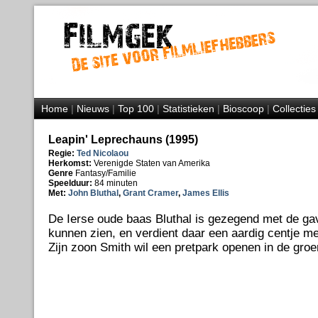
Home
|
Nieuws
|
Top 100
|
Statistieken
|
Bioscoop
|
Collecties
Leapin' Leprechauns (1995)
Regie:
Ted Nicolaou
Herkomst:
Verenigde Staten van Amerika
Genre
Fantasy/Familie
Speelduur:
84 minuten
Met:
John Bluthal
,
Grant Cramer
,
James Ellis
De Ierse oude baas Bluthal is gezegend met de ga
kunnen zien, en verdient daar een aardig centje mee
Zijn zoon Smith wil een pretpark openen in de groe