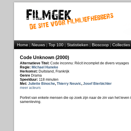
Home
|
Nieuws
|
Top 100
|
Statistieken
|
Bioscoop
|
Collecties
Code Unknown (2000)
Alternatieve Titel:
Code inconnu: Récit incomplet de divers voyages
Regie:
Michael Haneke
Herkomst:
Duitsland, Frankrijk
Genre
Drama
Speelduur:
118 minuten
Met:
Juliette Binoche
,
Thierry Neuvic
,
Josef Bierbichler
meer acteurs
Portret van enkele mensen die op zoek zijn naar de zin van het leven i
samenleving.