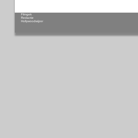
Filmgek
Redactie
Hollywoodwijzer