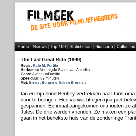
Home
|
Nieuws
|
Top 100
|
Statistieken
|
Bioscoop
|
Collecties
The Last Great Ride (1999)
Regie:
Rafe M. Portilo
Herkomst:
Verenigde Staten van Amerika
Genre
Avontuur/Familie
Speelduur:
89 minuten
Met:
Ernest Borgnine
,
Eileen Brennan
Ian en zijn hond Bentley vertrekken naar Ians om
door te brengen. Hun verwachtingen qua pret belev
gespannen. Eenmaal aangekomen ontmoeten ze al 
Jules. De drie worden vrienden. Ze maken een pla
gaan in het behekste huis van de zonderlinge Frank