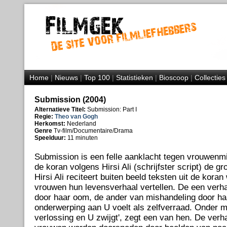
Home
|
Nieuws
|
Top 100
|
Statistieken
|
Bioscoop
|
Collecties
Submission (2004)
Alternatieve Titel:
Submission: Part I
Regie:
Theo van Gogh
Herkomst:
Nederland
Genre
Tv-film/Documentaire/Drama
Speelduur:
11 minuten
Submission is een felle aanklacht tegen vrouwenm
de koran volgens Hirsi Ali (schrijfster script) de gr
Hirsi Ali reciteert buiten beeld teksten uit de kora
vrouwen hun levensverhaal vertellen. De een verha
door haar oom, de ander van mishandeling door haa
onderwerping aan U voelt als zelfverraad. Onder mi
verlossing en U zwijgt', zegt een van hen. De verh