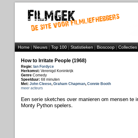
Home
|
Nieuws
|
Top 100
|
Statistieken
|
Bioscoop
|
Collecties
How to Irritate People (1968)
Regie:
Ian Fordyce
Herkomst:
Verenigd Koninkrijk
Genre
Comedy
Speelduur:
68 minuten
Met:
John Cleese
,
Graham Chapman
,
Connie Booth
meer acteurs
Een serie sketches over manieren om mensen te irr
Monty Python spelers.