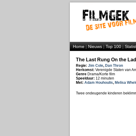
Home
|
Nieuws
|
Top 100
|
Statis
The Last Rung On the Lad
Regie:
Jim Cole
,
Dan Thron
Herkomst:
Verenigde Staten van A
Genre
Drama/Korte film
Speelduur:
12 minuten
Met:
Adam Houhoulis
,
Melisa Whel
Twee ondeugende kinderen beklimmen