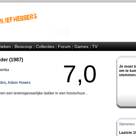
tieken
|
Bioscoop
|
Collecties
|
Forum
|
Games
|
TV
der (1987)
7,0
Je moet i
merika
om te ku
stemmen
den
,
Adam Howes
 een levensgevaarlijke ladder in een hooischuur...
Stemmen
Laatste 