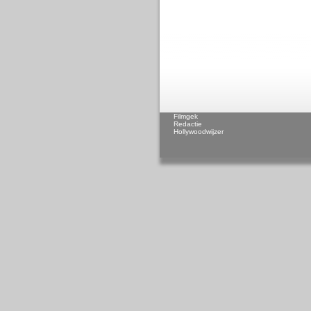
Filmgek
Redactie
Hollywoodwijzer