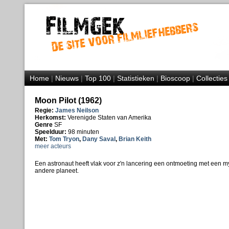
Home
|
Nieuws
|
Top 100
|
Statistieken
|
Bioscoop
|
Collecties
Moon Pilot (1962)
Regie:
James Neilson
Herkomst:
Verenigde Staten van Amerika
Genre
SF
Speelduur:
98 minuten
Met:
Tom Tryon
,
Dany Saval
,
Brian Keith
meer acteurs
Een astronaut heeft vlak voor z'n lancering een ontmoeting met een m
andere planeet.