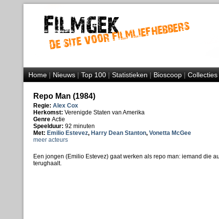
Home
|
Nieuws
|
Top 100
|
Statistieken
|
Bioscoop
|
Collecties
Repo Man (1984)
Regie:
Alex Cox
Herkomst:
Verenigde Staten van Amerika
Genre
Actie
Speelduur:
92 minuten
Met:
Emilio Estevez
,
Harry Dean Stanton
,
Vonetta McGee
meer acteurs
Een jongen (Emilio Estevez) gaat werken als repo man: iemand die auto
terughaalt.