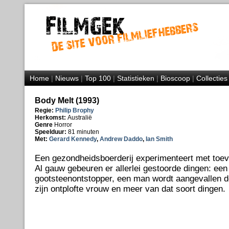
Home
|
Nieuws
|
Top 100
|
Statistieken
|
Bioscoop
|
Collecties
Body Melt (1993)
Regie:
Philip Brophy
Herkomst:
Australië
Genre
Horror
Speelduur:
81 minuten
Met:
Gerard Kennedy
,
Andrew Daddo
,
Ian Smith
Een gezondheidsboerderij experimenteert met toevo
Al gauw gebeuren er allerlei gestoorde dingen: een
gootsteenontstopper, een man wordt aangevallen d
zijn ontplofte vrouw en meer van dat soort dingen.