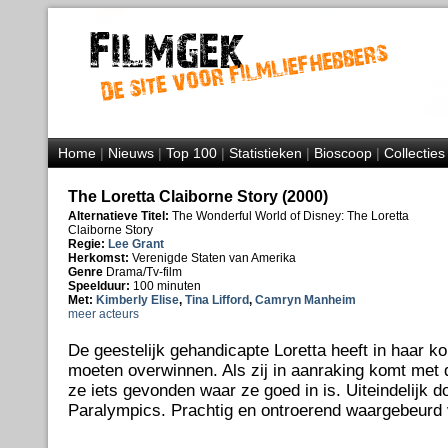
Home
|
Nieuws
|
Top 100
|
Statistieken
|
Bioscoop
|
Collecties
The Loretta Claiborne Story (2000)
Alternatieve Titel:
The Wonderful World of Disney: The Loretta
Claiborne Story
Regie:
Lee Grant
Herkomst:
Verenigde Staten van Amerika
Genre
Drama/Tv-film
Speelduur:
100 minuten
Met:
Kimberly Elise
,
Tina Lifford
,
Camryn Manheim
meer acteurs
De geestelijk gehandicapte Loretta heeft in haar ko
moeten overwinnen. Als zij in aanraking komt met d
ze iets gevonden waar ze goed in is. Uiteindelijk 
Paralympics. Prachtig en ontroerend waargebeurd 