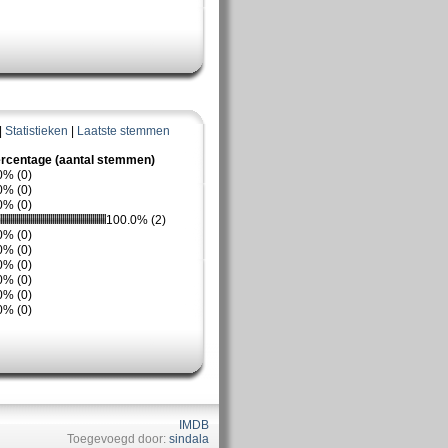
|
Statistieken
|
Laatste stemmen
rcentage (aantal stemmen)
0% (0)
0% (0)
0% (0)
100.0% (2)
0% (0)
0% (0)
0% (0)
0% (0)
0% (0)
0% (0)
IMDB
Toegevoegd door:
sindala