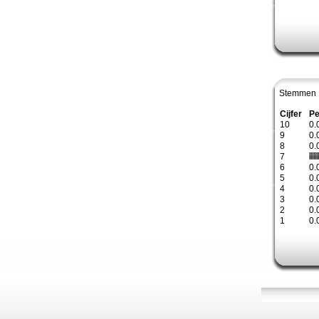
Stemmen 
Cijfer
Pe
10
0.
9
0.
8
0.
7
6
0.
5
0.
4
0.
3
0.
2
0.
1
0.