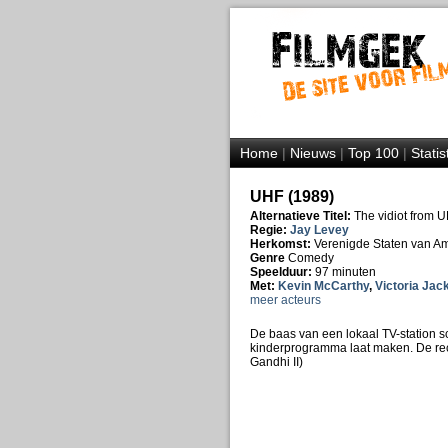
Home
|
Nieuws
|
Top 100
|
Statis
UHF (1989)
Alternatieve Titel:
The vidiot from 
Regie:
Jay Levey
Herkomst:
Verenigde Staten van A
Genre
Comedy
Speelduur:
97 minuten
Met:
Kevin McCarthy
,
Victoria Jac
meer acteurs
De baas van een lokaal TV-station sc
kinderprogramma laat maken. De recl
Gandhi II)