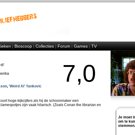
tieken
|
Bioscoop
|
Collecties
|
Forum
|
Games
|
TV
7,0
UHF
merika
kson
,
'Weird Al' Yankovic
oort hoge kijkcijfers als hij de schoonmaker een
amespotjes zijn vaak hilarisch. (Zoals Conan the librarian en
Je moet i
om te ku
stemmen