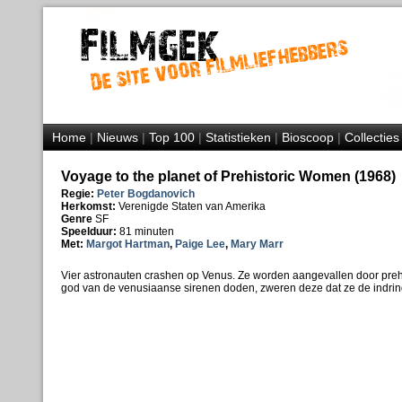
Home
|
Nieuws
|
Top 100
|
Statistieken
|
Bioscoop
|
Collecties
Voyage to the planet of Prehistoric Women (1968)
Regie:
Peter Bogdanovich
Herkomst:
Verenigde Staten van Amerika
Genre
SF
Speelduur:
81 minuten
Met:
Margot Hartman
,
Paige Lee
,
Mary Marr
Vier astronauten crashen op Venus. Ze worden aangevallen door prehi
god van de venusiaanse sirenen doden, zweren deze dat ze de indring