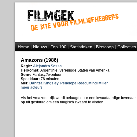
Home
|
Nieuws
|
Top 100
|
Statistieken
|
Bioscoop
|
Collecties
Amazons (1986)
Regie:
Alejandro Sessa
Herkomst:
Argentinië, Verenigde Staten van Amerika
Genre
Fantasy/Avontuur
Speelduur:
76 minuten
Met:
Danitza Kingsley
,
Penelope Reed
,
Mindi Miller
meer acteurs
Als het Amazone-rijk wordt belaagd door een kwaadaardige tovenaar
op uit gestuurd om een magisch zwaard te vinden.