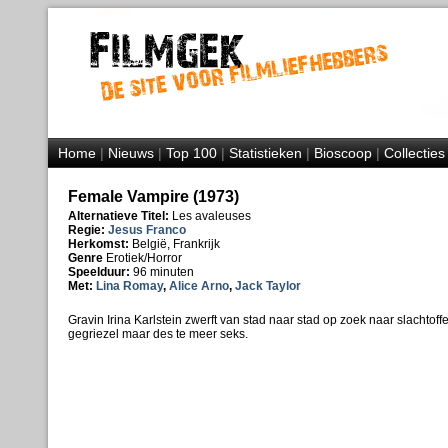
Home
|
Nieuws
|
Top 100
|
Statistieken
|
Bioscoop
|
Collecties
Female Vampire (1973)
Alternatieve Titel:
Les avaleuses
Regie:
Jesus Franco
Herkomst:
België, Frankrijk
Genre
Erotiek/Horror
Speelduur:
96 minuten
Met:
Lina Romay
,
Alice Arno
,
Jack Taylor
Gravin Irina Karlstein zwerft van stad naar stad op zoek naar slachtoffe
gegriezel maar des te meer seks.