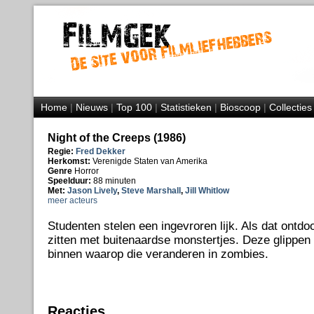
Home
|
Nieuws
|
Top 100
|
Statistieken
|
Bioscoop
|
Collecties
Night of the Creeps (1986)
Regie:
Fred Dekker
Herkomst:
Verenigde Staten van Amerika
Genre
Horror
Speelduur:
88 minuten
Met:
Jason Lively
,
Steve Marshall
,
Jill Whitlow
meer acteurs
Studenten stelen een ingevroren lijk. Als dat ontdooit
zitten met buitenaardse monstertjes. Deze glippen
binnen waarop die veranderen in zombies.
Reacties