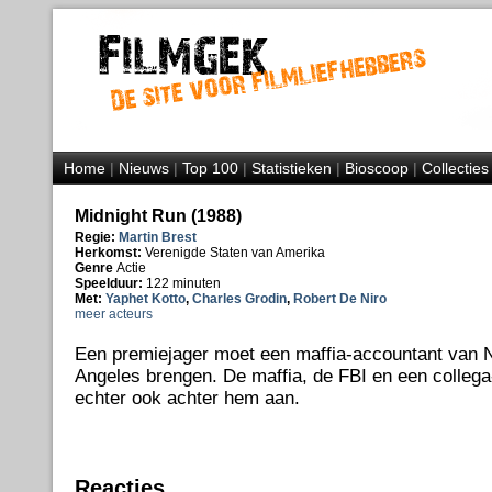
Home
|
Nieuws
|
Top 100
|
Statistieken
|
Bioscoop
|
Collecties
Midnight Run (1988)
Regie:
Martin Brest
Herkomst:
Verenigde Staten van Amerika
Genre
Actie
Speelduur:
122 minuten
Met:
Yaphet Kotto
,
Charles Grodin
,
Robert De Niro
meer acteurs
Een premiejager moet een maffia-accountant van 
Angeles brengen. De maffia, de FBI en een collega
echter ook achter hem aan.
Reacties