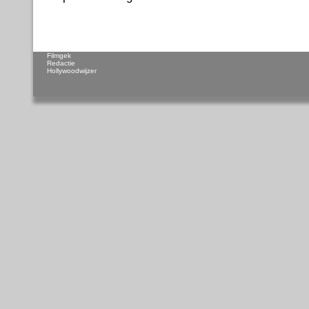
Filmgek
Redactie
Hollywoodwijzer