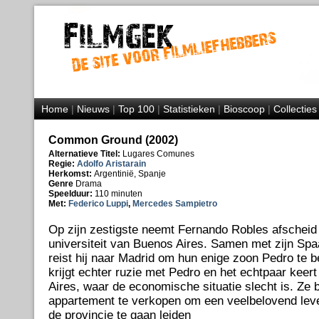
Home
|
Nieuws
|
Top 100
|
Statistieken
|
Bioscoop
|
Collecties
Common Ground (2002)
Alternatieve Titel:
Lugares Comunes
Regie:
Adolfo Aristarain
Herkomst:
Argentinië, Spanje
Genre
Drama
Speelduur:
110 minuten
Met:
Federico Luppi
,
Mercedes Sampietro
Op zijn zestigste neemt Fernando Robles afscheid 
universiteit van Buenos Aires. Samen met zijn Spa
reist hij naar Madrid om hun enige zoon Pedro te 
krijgt echter ruzie met Pedro en het echtpaar keer
Aires, waar de economische situatie slecht is. Ze 
appartement te verkopen om een veelbelovend leve
de provincie te gaan leiden