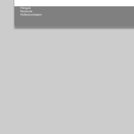
Filmgek
Redactie
Hollywoodwijzer