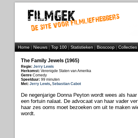
Home
|
Nieuws
|
Top 100
|
Statistieken
|
Bioscoop
|
Collecties
The Family Jewels (1965)
Regie:
Jerry Lewis
Herkomst:
Verenigde Staten van Amerika
Genre
Comedy
Speelduur:
99 minuten
Met:
Jerry Lewis
,
Sebastian Cabot
De negenjarige Donna Peyton wordt wees als haar 
een fortuin nalaat. De advocaat van haar vader vert
haar zes ooms moet bezoeken om uit te maken wi
wordt.