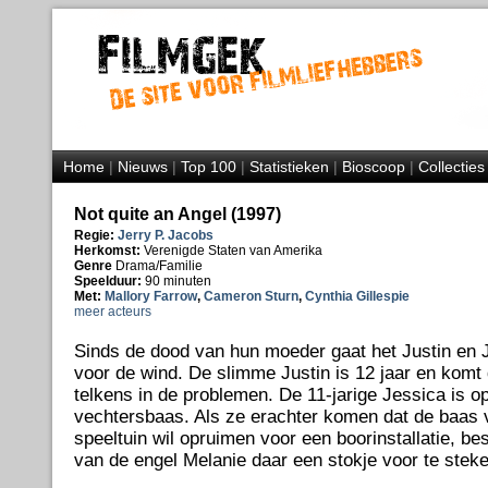
Home
|
Nieuws
|
Top 100
|
Statistieken
|
Bioscoop
|
Collecties
Not quite an Angel (1997)
Regie:
Jerry P. Jacobs
Herkomst:
Verenigde Staten van Amerika
Genre
Drama/Familie
Speelduur:
90 minuten
Met:
Mallory Farrow
,
Cameron Sturn
,
Cynthia Gillespie
meer acteurs
Sinds de dood van hun moeder gaat het Justin en 
voor de wind. De slimme Justin is 12 jaar en komt d
telkens in de problemen. De 11-jarige Jessica is o
vechtersbaas. Als ze erachter komen dat de baas 
speeltuin wil opruimen voor een boorinstallatie, be
van de engel Melanie daar een stokje voor te steke