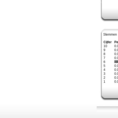
Stemmen 
Cijfer
Pe
10
0.
9
0.
8
0.
7
0.
6
5
0.
4
0.
3
0.
2
0.
1
0.