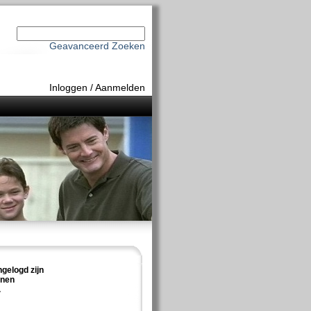
Geavanceerd Zoeken
Inloggen
/
Aanmelden
ngelogd zijn
nnen
.