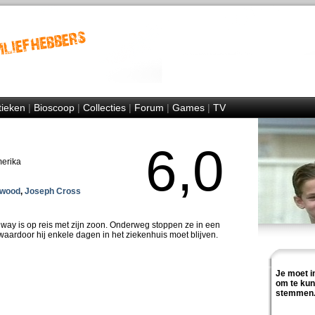
tieken
|
Bioscoop
|
Collecties
|
Forum
|
Games
|
TV
6,0
merika
twood
,
Joseph Cross
ay is op reis met zijn zoon. Onderweg stoppen ze in een
waardoor hij enkele dagen in het ziekenhuis moet blijven.
Je moet i
om te ku
stemmen