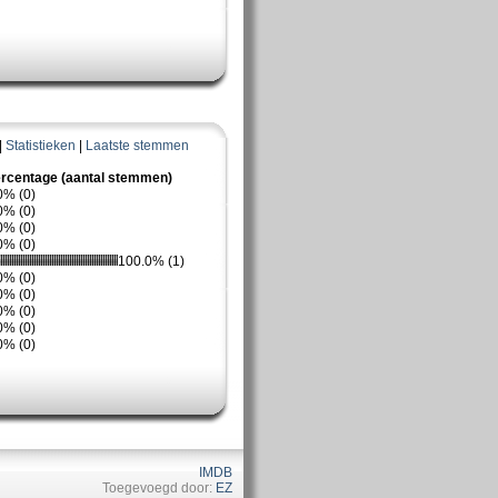
|
Statistieken
|
Laatste stemmen
rcentage (aantal stemmen)
0% (0)
0% (0)
0% (0)
0% (0)
100.0% (1)
0% (0)
0% (0)
0% (0)
0% (0)
0% (0)
IMDB
Toegevoegd door:
EZ