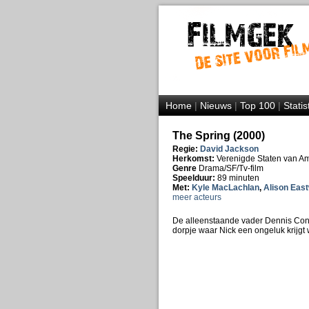
Home
|
Nieuws
|
Top 100
|
Statis
The Spring (2000)
Regie:
David Jackson
Herkomst:
Verenigde Staten van A
Genre
Drama/SF/Tv-film
Speelduur:
89 minuten
Met:
Kyle MacLachlan
,
Alison Eas
meer acteurs
De alleenstaande vader Dennis Conw
dorpje waar Nick een ongeluk krijgt 