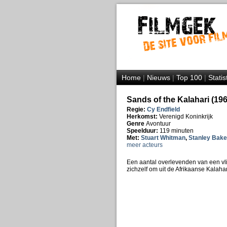
Home
|
Nieuws
|
Top 100
|
Statis
Sands of the Kalahari (196
Regie:
Cy Endfield
Herkomst:
Verenigd Koninkrijk
Genre
Avontuur
Speelduur:
119 minuten
Met:
Stuart Whitman
,
Stanley Bake
meer acteurs
Een aantal overlevenden van een vli
zichzelf om uit de Afrikaanse Kalaha