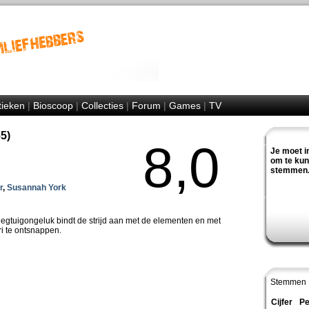
tieken
|
Bioscoop
|
Collecties
|
Forum
|
Games
|
TV
5)
8,0
Je moet i
om te ku
stemmen
r
,
Susannah York
egtuigongeluk bindt de strijd aan met de elementen en met
ri te ontsnappen.
Stemmen 
Cijfer
Pe