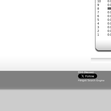
10
0.
9
0.
8
7
0.
6
0.
5
0.
4
0.
3
0.
2
0.
1
0.
RSS (Nieuws)
Filmgek Search Engine