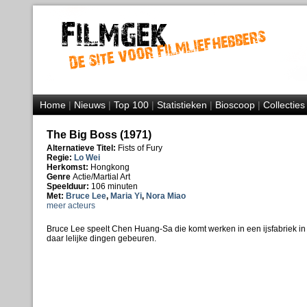
Home
|
Nieuws
|
Top 100
|
Statistieken
|
Bioscoop
|
Collecties
The Big Boss (1971)
Alternatieve Titel:
Fists of Fury
Regie:
Lo Wei
Herkomst:
Hongkong
Genre
Actie/Martial Art
Speelduur:
106 minuten
Met:
Bruce Lee
,
Maria Yi
,
Nora Miao
meer acteurs
Bruce Lee speelt Chen Huang-Sa die komt werken in een ijsfabriek in B
daar lelijke dingen gebeuren.