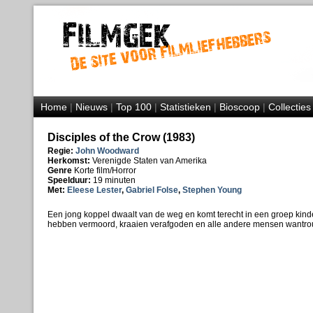
Home
|
Nieuws
|
Top 100
|
Statistieken
|
Bioscoop
|
Collecties
Disciples of the Crow (1983)
Regie:
John Woodward
Herkomst:
Verenigde Staten van Amerika
Genre
Korte film/Horror
Speelduur:
19 minuten
Met:
Eleese Lester
,
Gabriel Folse
,
Stephen Young
Een jong koppel dwaalt van de weg en komt terecht in een groep kind
hebben vermoord, kraaien verafgoden en alle andere mensen wantr