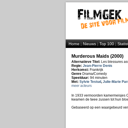
Home
|
Nieuws
|
Top 100
|
Statis
Murderous Maids (2000)
Alternatieve Titel:
Les blessures as
Regie:
Jean-Pierre Denis
Herkomst:
Frankrijk
Genre
Drama/Comedy
Speelduur:
94 minuten
Met:
Sylvie Testud
,
Julie-Marie Par
meer acteurs
In 1933 vermoorden kamermeisjes Ch
kwamen de twee zussen tot hun blo
Gebaseerd op een waargebeurd ver