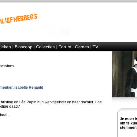
tieken
|
Bioscoop
|
Collecties
|
Forum
|
Games
|
TV
sassines
mentier
,
Isabelle Renauld
ristine en Léa Papin hun werkgeefster en haar dochter. Hoe
edige daad?
haal.
Je moet i
om te ku
stemmen