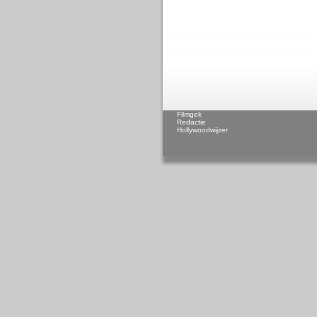
Filmgek
Redactie
Hollywoodwijzer