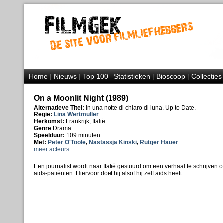
Home
|
Nieuws
|
Top 100
|
Statistieken
|
Bioscoop
|
Collecties
On a Moonlit Night (1989)
Alternatieve Titel:
In una notte di chiaro di luna. Up to Date.
Regie:
Lina Wertmüller
Herkomst:
Frankrijk, Italië
Genre
Drama
Speelduur:
109 minuten
Met:
Peter O'Toole
,
Nastassja Kinski
,
Rutger Hauer
meer acteurs
Een journalist wordt naar Italië gestuurd om een verhaal te schrijven
aids-patiënten. Hiervoor doet hij alsof hij zelf aids heeft.