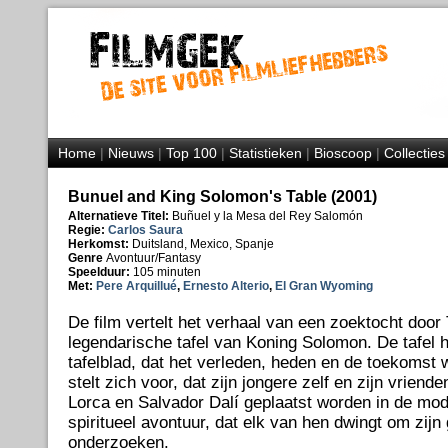
Home
|
Nieuws
|
Top 100
|
Statistieken
|
Bioscoop
|
Collecties
Bunuel and King Solomon's Table (2001)
Alternatieve Titel:
Buñuel y la Mesa del Rey Salomón
Regie:
Carlos Saura
Herkomst:
Duitsland, Mexico, Spanje
Genre
Avontuur/Fantasy
Speelduur:
105 minuten
Met:
Pere Arquillué
,
Ernesto Alterio
,
El Gran Wyoming
De film vertelt het verhaal van een zoektocht door
legendarische tafel van Koning Solomon. De tafel 
tafelblad, dat het verleden, heden en de toekomst 
stelt zich voor, dat zijn jongere zelf en zijn vriend
Lorca en Salvador Dalí geplaatst worden in de mod
spiritueel avontuur, dat elk van hen dwingt om zijn
onderzoeken.