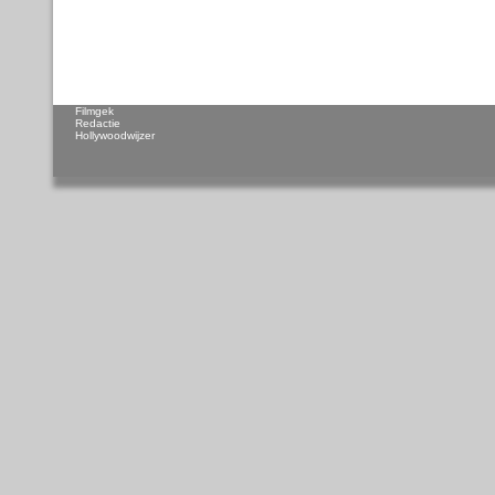
Filmgek
Redactie
Hollywoodwijzer