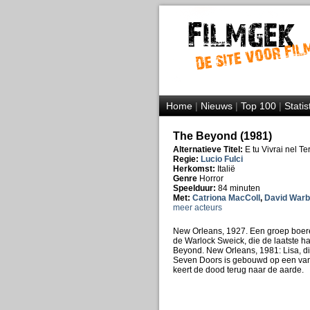
Home
|
Nieuws
|
Top 100
|
Statis
The Beyond (1981)
Alternatieve Titel:
E tu Vivrai nel Ter
Regie:
Lucio Fulci
Herkomst:
Italië
Genre
Horror
Speelduur:
84 minuten
Met:
Catriona MacColl
,
David War
meer acteurs
New Orleans, 1927. Een groep boer
de Warlock Sweick, die de laatste h
Beyond. New Orleans, 1981: Lisa, die
Seven Doors is gebouwd op een van 
keert de dood terug naar de aarde.