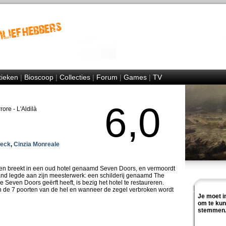
tieken
|
Bioscoop
|
Collecties
|
Forum
|
Games
|
TV
6,0
rore - L'Aldilà
beck
,
Cinzia Monreale
en breekt in een oud hotel genaamd Seven Doors, en vermoordt
and legde aan zijn meesterwerk: een schilderij genaamd The
 Seven Doors geërft heeft, is bezig het hotel te restaureren.
de 7 poorten van de hel en wanneer de zegel verbroken wordt
Je moet i
om te ku
stemmen