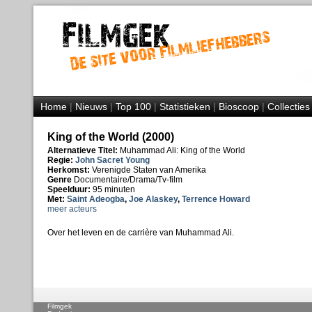
Home
|
Nieuws
|
Top 100
|
Statistieken
|
Bioscoop
|
Collecties
King of the World (2000)
Alternatieve Titel:
Muhammad Ali: King of the World
Regie:
John Sacret Young
Herkomst:
Verenigde Staten van Amerika
Genre
Documentaire/Drama/Tv-film
Speelduur:
95 minuten
Met:
Saint Adeogba
,
Joe Alaskey
,
Terrence Howard
meer acteurs
Over het leven en de carrière van Muhammad Ali.
Filmgek