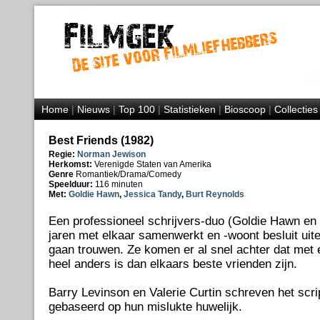
Home
|
Nieuws
|
Top 100
|
Statistieken
|
Bioscoop
|
Collecties
Best Friends (1982)
Regie:
Norman Jewison
Herkomst:
Verenigde Staten van Amerika
Genre
Romantiek/Drama/Comedy
Speelduur:
116 minuten
Met:
Goldie Hawn
,
Jessica Tandy
,
Burt Reynolds
Een professioneel schrijvers-duo (Goldie Hawn en 
jaren met elkaar samenwerkt en -woont besluit uitei
gaan trouwen. Ze komen er al snel achter dat met 
heel anders is dan elkaars beste vrienden zijn.
Barry Levinson en Valerie Curtin schreven het scrip
gebaseerd op hun mislukte huwelijk.