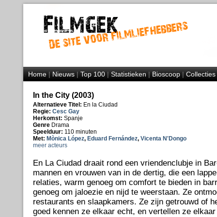
Home
|
Nieuws
|
Top 100
|
Statistieken
|
Bioscoop
|
Collecties
In the City (2003)
Alternatieve Titel:
En la Ciudad
Regie:
Cesc Gay
Herkomst:
Spanje
Genre
Drama
Speelduur:
110 minuten
Met:
Mònica López
,
Eduard Fernández
,
Vicenta N'Dongo
meer acteurs
En La Ciudad draait rond een vriendenclubje in Bar
mannen en vrouwen van in de dertig, die een lap
relaties, warm genoeg om comfort te bieden in barr
genoeg om jaloezie en nijd te weerstaan. Ze ontmoe
restaurants en slaapkamers. Ze zijn getrouwd of he
goed kennen ze elkaar echt, en vertellen ze elkaar 