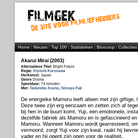
Home
|
Nieuws
|
Top 100
|
Statistieken
|
Bioscoop
|
Collecties
Akarui Mirai (2003)
Alternatieve Titel:
Bright Future
Regie:
Kiyoshi Kurosawa
Herkomst:
Japan
Genre
Drama
Speelduur:
74 minuten
Met:
Tadanobu Asano
,
Tatsuya Fuji
De energieke Mamoru leeft alleen met zijn giftige, 
Deze twee zijn erg eenzaam en zetten zich af tegen
bij hen in de buurt komt. Yuji, een emotionele, inst
dezelfde fabriek als Mamoru en is gefascineerd en
Mamoru. Wanneer Mamoru wordt gearresteerd, omda
vermoord, zorgt Yuji voor zijn kwal, raakt hij bev
vader en hij opent zijn ogen voor de realiteit.