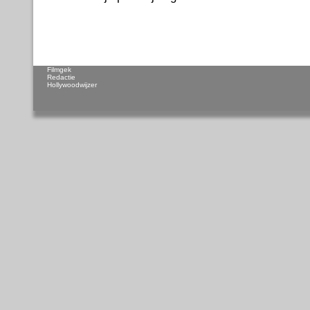
Filmgek
Redactie
Hollywoodwijzer