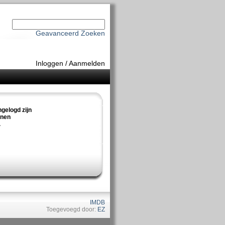
Geavanceerd Zoeken
Inloggen
/
Aanmelden
ngelogd zijn
nnen
.
IMDB
Toegevoegd door:
EZ