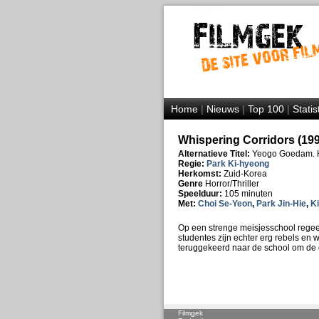
Home
|
Nieuws
|
Top 100
|
Statis
Whispering Corridors (199
Alternatieve Titel:
Yeogo Goedam. Hi
Regie:
Park Ki-hyeong
Herkomst:
Zuid-Korea
Genre
Horror/Thriller
Speelduur:
105 minuten
Met:
Choi Se-Yeon
,
Park Jin-Hie
,
K
Op een strenge meisjesschool regee
studentes zijn echter erg rebels en 
teruggekeerd naar de school om de 
Filmgek