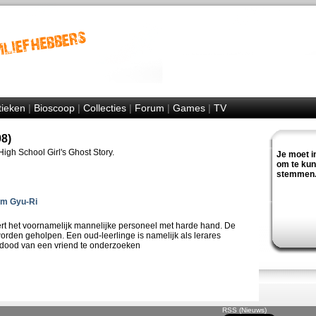
tieken
|
Bioscoop
|
Collecties
|
Forum
|
Games
|
TV
8)
gh School Girl's Ghost Story.
Je moet i
om te ku
stemmen
im Gyu-Ri
rt het voornamelijk mannelijke personeel met harde hand. De
worden geholpen. Een oud-leerlinge is namelijk als lerares
dood van een vriend te onderzoeken
RSS (Nieuws)