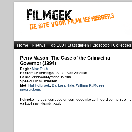
Home
|
Nieuws
|
Top 100
|
Statistieken
|
Bioscoop
|
Collecties
Perry Mason: The Case of the Grimacing
Governor (1994)
Regie:
Max Tash
Herkomst:
Verenigde Staten van Amerika
Genre
Misdaad/Mysterie/Tv-film
Speelduur:
96 minuten
Met:
Hal Holbrook
,
Barbara Hale
,
William R. Moses
meer acteurs
Politieke intriges, corruptie en vermoedelijke zelfmoord vormen de in
verbazingwekkende zaak.