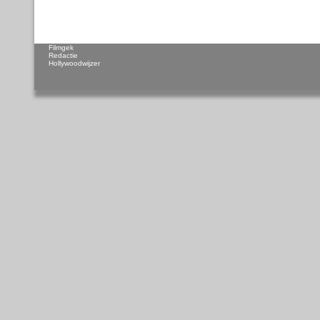
Filmgek
Redactie
Hollywoodwijzer