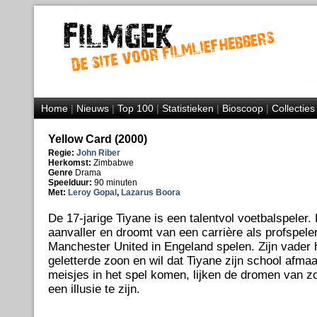
Home
|
Nieuws
|
Top 100
|
Statistieken
|
Bioscoop
|
Collecties
Yellow Card (2000)
Regie:
John Riber
Herkomst:
Zimbabwe
Genre
Drama
Speelduur:
90 minuten
Met:
Leroy Gopal
,
Lazarus Boora
De 17-jarige Tiyane is een talentvol voetbalspeler. 
aanvaller en droomt van een carrière als profspeler. 
Manchester United in Engeland spelen. Zijn vader h
geletterde zoon en wil dat Tiyane zijn school afma
meisjes in het spel komen, lijken de dromen van z
een illusie te zijn.