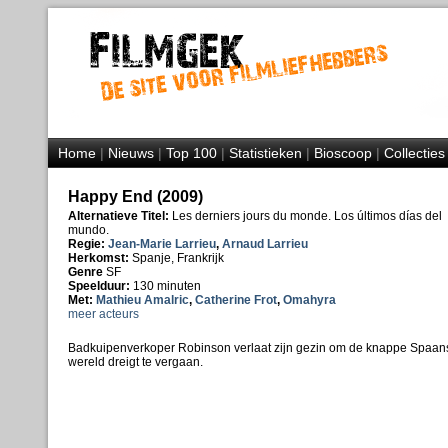
Home
|
Nieuws
|
Top 100
|
Statistieken
|
Bioscoop
|
Collecties
Happy End (2009)
Alternatieve Titel:
Les derniers jours du monde. Los últimos días del
mundo.
Regie:
Jean-Marie Larrieu
,
Arnaud Larrieu
Herkomst:
Spanje, Frankrijk
Genre
SF
Speelduur:
130 minuten
Met:
Mathieu Amalric
,
Catherine Frot
,
Omahyra
meer acteurs
Badkuipenverkoper Robinson verlaat zijn gezin om de knappe Spaanse 
wereld dreigt te vergaan.