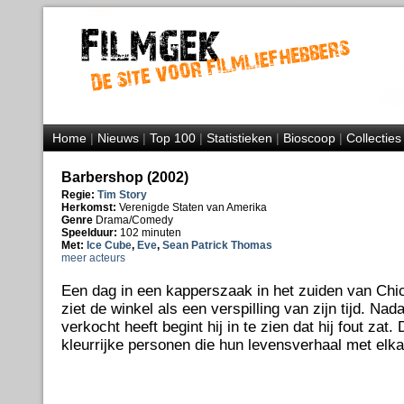
Home
|
Nieuws
|
Top 100
|
Statistieken
|
Bioscoop
|
Collecties
Barbershop (2002)
Regie:
Tim Story
Herkomst:
Verenigde Staten van Amerika
Genre
Drama/Comedy
Speelduur:
102 minuten
Met:
Ice Cube
,
Eve
,
Sean Patrick Thomas
meer acteurs
Een dag in een kapperszaak in het zuiden van Chi
ziet de winkel als een verspilling van zijn tijd. Nada
verkocht heeft begint hij in te zien dat hij fout zat.
kleurrijke personen die hun levensverhaal met elka