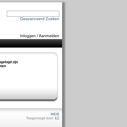
Geavanceerd Zoeken
Inloggen
/
Aanmelden
ngelogd zijn
nnen
.
IMDB
Toegevoegd door:
EZ