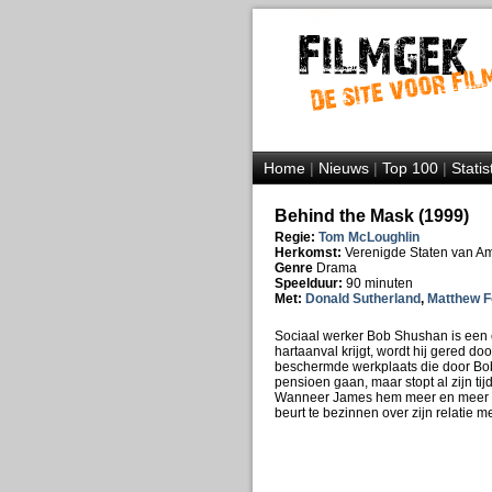
Home
|
Nieuws
|
Top 100
|
Statis
Behind the Mask (1999)
Regie:
Tom McLoughlin
Herkomst:
Verenigde Staten van A
Genre
Drama
Speelduur:
90 minuten
Met:
Donald Sutherland
,
Matthew F
Sociaal werker Bob Shushan is een 
hartaanval krijgt, wordt hij gered 
beschermde werkplaats die door Bob
pensioen gaan, maar stopt al zijn ti
Wanneer James hem meer en meer al
beurt te bezinnen over zijn relatie m