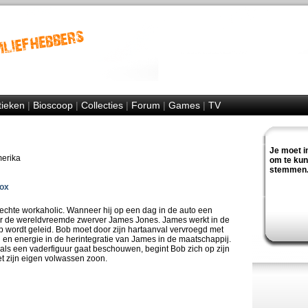
tieken
|
Bioscoop
|
Collecties
|
Forum
|
Games
|
TV
Je moet i
merika
om te ku
stemmen
ox
echte workaholic. Wanneer hij op een dag in de auto een
door de wereldvreemde zwerver James Jones. James werkt in de
 wordt geleid. Bob moet door zijn hartaanval vervroegd met
jd en energie in de herintegratie van James in de maatschappij.
s een vaderfiguur gaat beschouwen, begint Bob zich op zijn
et zijn eigen volwassen zoon.