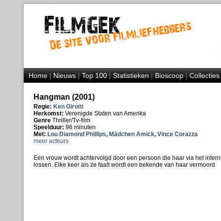
Home
|
Nieuws
|
Top 100
|
Statistieken
|
Bioscoop
|
Collecties
Hangman (2001)
Regie:
Ken Girotti
Herkomst:
Verenigde Staten van Amerika
Genre
Thriller/Tv-film
Speelduur:
96 minuten
Met:
Lou Diamond Phillips
,
Mädchen Amick
,
Vince Corazza
meer acteurs
Een vrouw wordt achtervolgd door een persoon die haar via het internet
lossen. Elke keer als ze faalt wordt een bekende van haar vermoord