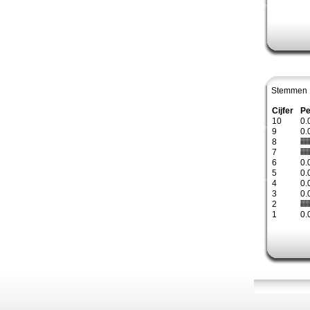
Stemmen 
Cijfer
Pe
10
0.
9
0.
8
7
6
0.
5
0.
4
0.
3
0.
2
1
0.