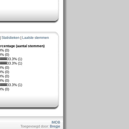
|
Statistieken
|
Laatste stemmen
rcentage (aantal stemmen)
0% (0)
0% (0)
33.3% (1)
33.3% (1)
0% (0)
0% (0)
0% (0)
0% (0)
33.3% (1)
0% (0)
IMDB
Toegevoegd door:
Bregje