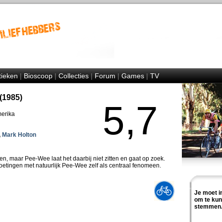
tieken
|
Bioscoop
|
Collecties
|
Forum
|
Games
|
TV
(1985)
5,7
merika
,
Mark Holton
en, maar Pee-Wee laat het daarbij niet zitten en gaat op zoek.
oetingen met natuurlijk Pee-Wee zelf als centraal fenomeen.
Je moet i
om te ku
stemmen