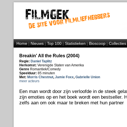
Home
|
Nieuws
|
Top 100
|
Statistieken
|
Bioscoop
|
Collecties
Breakin' All the Rules (2004)
Regie:
Daniel Taplitz
Herkomst:
Verenigde Staten van Amerika
Genre
Romantiek/Comedy
Speelduur:
85 minuten
Met:
Morris Chestnut
,
Jamie Foxx
,
Gabrielle Union
meer acteurs
Een man wordt door zijn verloofde in de steek gela
zijn emoties op en het boek wordt een bestseller. Hi
zelfs aan om ook maar te breken met hun partner