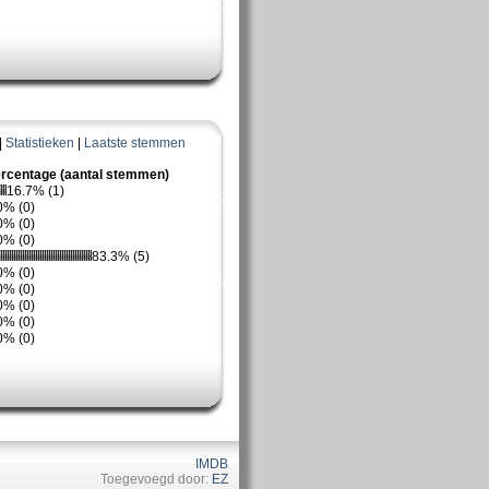
|
Statistieken
|
Laatste stemmen
rcentage (aantal stemmen)
16.7% (1)
0% (0)
0% (0)
0% (0)
83.3% (5)
0% (0)
0% (0)
0% (0)
0% (0)
0% (0)
IMDB
Toegevoegd door:
EZ