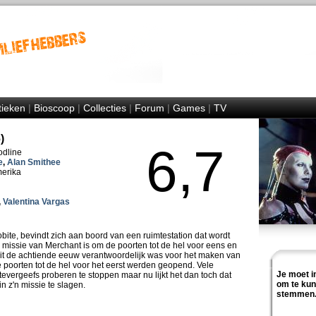
tieken
|
Bioscoop
|
Collecties
|
Forum
|
Games
|
TV
)
6,7
odline
e
,
Alan Smithee
merika
,
Valentina Vargas
bite, bevindt zich aan boord van een ruimtestation dat wordt
 missie van Merchant is om de poorten tot de hel voor eens en
 uit de achtiende eeuw verantwoordelijk was voor het maken van
poorten tot de hel voor het eerst werden geopend. Vele
Je moet i
vergeefs proberen te stoppen maar nu lijkt het dan toch dat
om te ku
n z'n missie te slagen.
stemmen