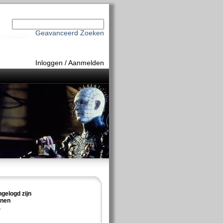
Geavanceerd Zoeken
Inloggen
/
Aanmelden
ngelogd zijn
nnen
.