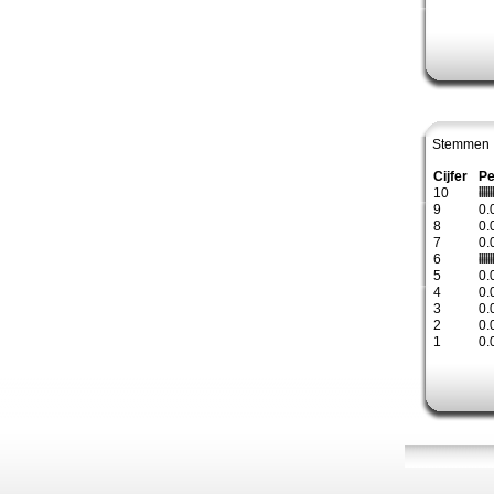
Stemmen 
Cijfer
Pe
10
9
0.
8
0.
7
0.
6
5
0.
4
0.
3
0.
2
0.
1
0.