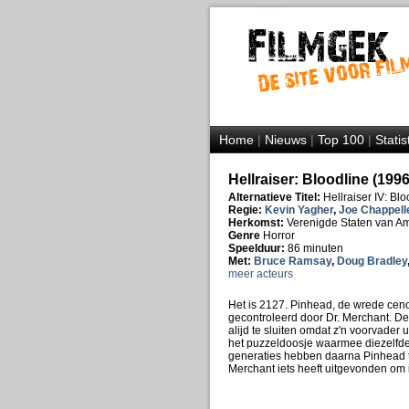
Home
|
Nieuws
|
Top 100
|
Statis
Hellraiser: Bloodline (1996
Alternatieve Titel:
Hellraiser IV: Blo
Regie:
Kevin Yagher
,
Joe Chappell
Herkomst:
Verenigde Staten van A
Genre
Horror
Speelduur:
86 minuten
Met:
Bruce Ramsay
,
Doug Bradley
meer acteurs
Het is 2127. Pinhead, de wrede ceno
gecontroleerd door Dr. Merchant. De
alijd te sluiten omdat z'n voorvader
het puzzeldoosje waarmee diezelfde 
generaties hebben daarna Pinhead te
Merchant iets heeft uitgevonden om i