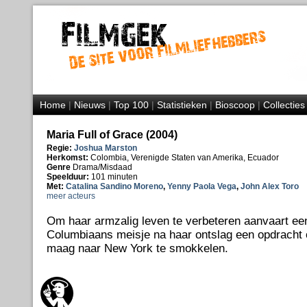
Home
|
Nieuws
|
Top 100
|
Statistieken
|
Bioscoop
|
Collecties
Maria Full of Grace (2004)
Regie:
Joshua Marston
Herkomst:
Colombia, Verenigde Staten van Amerika, Ecuador
Genre
Drama/Misdaad
Speelduur:
101 minuten
Met:
Catalina Sandino Moreno
,
Yenny Paola Vega
,
John Alex Toro
meer acteurs
Om haar armzalig leven te verbeteren aanvaart een
Columbiaans meisje na haar ontslag een opdracht 
maag naar New York te smokkelen.