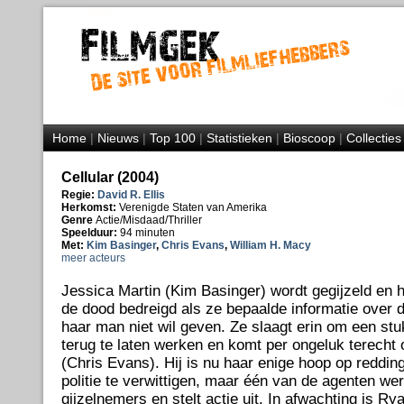
Home
|
Nieuws
|
Top 100
|
Statistieken
|
Bioscoop
|
Collecties
Cellular (2004)
Regie:
David R. Ellis
Herkomst:
Verenigde Staten van Amerika
Genre
Actie/Misdaad/Thriller
Speelduur:
94 minuten
Met:
Kim Basinger
,
Chris Evans
,
William H. Macy
meer acteurs
Jessica Martin (Kim Basinger) wordt gegijzeld en 
de dood bedreigd als ze bepaalde informatie over d
haar man niet wil geven. Ze slaagt erin om een stu
terug te laten werken en komt per ongeluk terech
(Chris Evans). Hij is nu haar enige hoop op redding
politie te verwittigen, maar één van de agenten wer
gijzelnemers en stelt actie uit. In afwachting is Ry