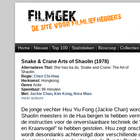
Home
|
Nieuws
|
Top 100
|
Statistieken
|
Bioscoop
|
Collecties
Snake & Crane Arts of Shaolin (1978)
Alternatieve Titel:
She hao ba du. Snake and Crane: The Art of
Shaolin.
Regie:
Chen Chi-Hwa
Herkomst:
Hongkong
Genre
Actie
Speelduur:
96 minuten
Met:
Jackie Chan
,
Kim Kong
,
Nora Miao
meer acteurs
De jonge vechter Hsu Yiu Fong (Jackie Chan) word
Shaolin meesters in de Hua bergen te hebben ver
de instructies voor de onverslaanbare techniek de
en Kraanvogel" te hebben gestolen. Hsu zegt onsch
wordt desondanks achtervolgd door verschillende 