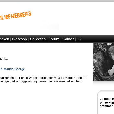
tieken
|
Bioscoop
|
Collecties
|
Forum
|
Games
|
TV
merika
ch
,
Maude George
t kort na de Eerste Wereldoorlog een villa bij Monte Carlo. Hij
en geld af te troggelen. Zijn twee minnaressen helpen hem
Je moet i
om te ku
stemmen