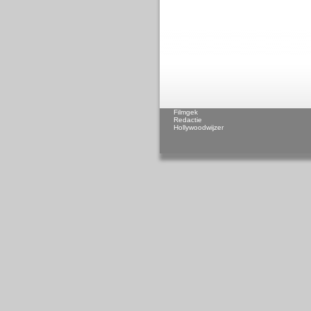
Filmgek
Redactie
Hollywoodwijzer