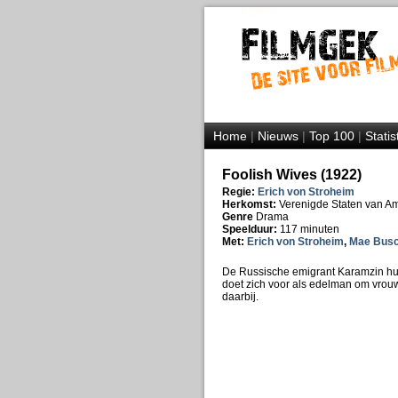
Home
|
Nieuws
|
Top 100
|
Statis
Foolish Wives (1922)
Regie:
Erich von Stroheim
Herkomst:
Verenigde Staten van A
Genre
Drama
Speelduur:
117 minuten
Met:
Erich von Stroheim
,
Mae Bus
De Russische emigrant Karamzin huur
doet zich voor als edelman om vrouw
daarbij.