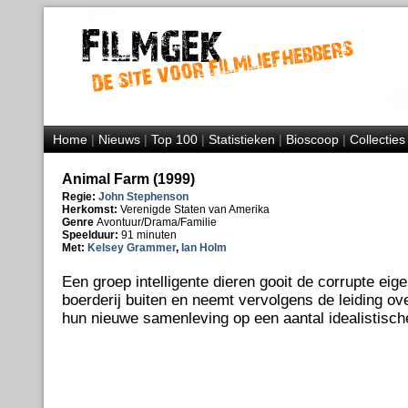
Home
|
Nieuws
|
Top 100
|
Statistieken
|
Bioscoop
|
Collecties
Animal Farm (1999)
Regie:
John Stephenson
Herkomst:
Verenigde Staten van Amerika
Genre
Avontuur/Drama/Familie
Speelduur:
91 minuten
Met:
Kelsey Grammer
,
Ian Holm
Een groep intelligente dieren gooit de corrupte eig
boerderij buiten en neemt vervolgens de leiding ov
hun nieuwe samenleving op een aantal idealistische